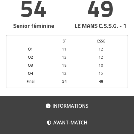
54
49
Senior féminine
LE MANS C.S.S.G. - 1
SF
CSSG
Q1
11
12
Q2
13
12
Q3
18
10
Q4
12
15
Final
54
49
INFORMATIONS
AVANT-MATCH