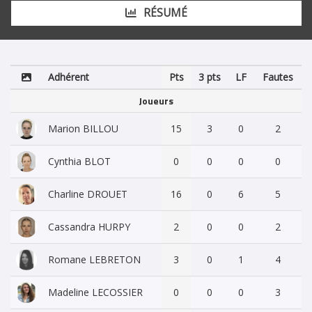
RÉSUMÉ
Adhérent
Pts
3 pts
LF
Fautes
Joueurs
Marion BILLOU
15
3
0
2
Cynthia BLOT
0
0
0
0
Charline DROUET
16
0
6
5
Cassandra HURPY
2
0
0
2
Romane LEBRETON
3
0
1
4
Madeline LECOSSIER
0
0
0
3