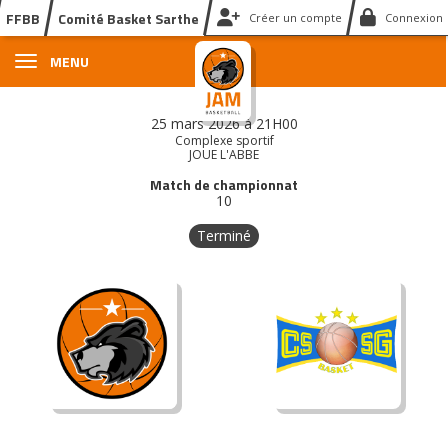
Panneau de gestion des cookies
FFBB
Comité Basket Sarthe
Créer un compte
Connexion
MENU
25 mars 2026 à 21H00
Complexe sportif
JOUE L'ABBE
Match de championnat
10
Terminé