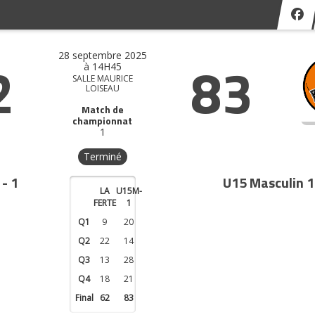
28 septembre 2025
2
83
à 14H45
SALLE MAURICE
LOISEAU
Match de
championnat
1
Terminé
- 1
U15 Masculin 1
LA
U15M-
FERTE
1
Q1
9
20
Q2
22
14
Q3
13
28
Q4
18
21
Final
62
83