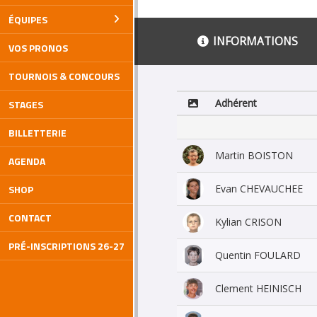
ÉQUIPES
INFORMATIONS
VOS PRONOS
TOURNOIS & CONCOURS
Adhérent
STAGES
BILLETTERIE
Martin BOISTON
AGENDA
Evan CHEVAUCHEE
SHOP
CONTACT
Kylian CRISON
PRÉ-INSCRIPTIONS 26-27
Quentin FOULARD
Clement HEINISCH