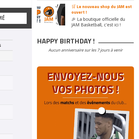
🛒 Le nouveau shop du JAM est
ouvert !
MÉ
🎉 La boutique officielle du
JAM Basketball, c'est ici !
HAPPY BIRTHDAY !
s
Aucun anniversaire sur les 7 jours à venir