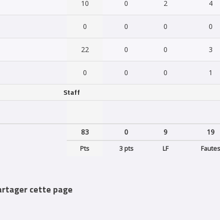
10
0
2
4
0
0
0
0
22
0
0
3
0
0
0
1
Staff
83
0
9
19
Pts
3 pts
LF
Faute
artager cette page